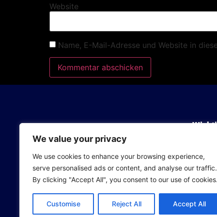
Website
Name, E-Mail-Adresse und Website in dies
Wichti
We value your privacy
Impr
We use cookies to enhance your browsing experience,
Daten
serve personalised ads or content, and analyse our traffic.
By clicking "Accept All", you consent to our use of cookies
AGBs
Customise
Reject All
Accept All
Cookie