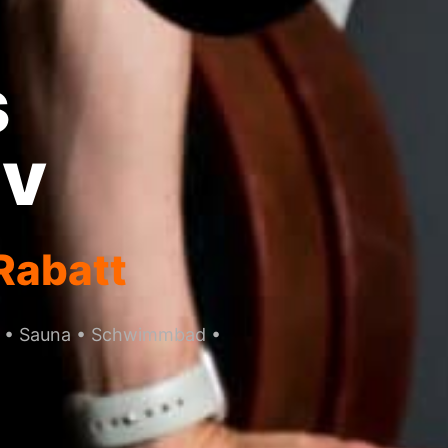
s
iv
Rabatt
ss • Sauna • Schwimmbad •