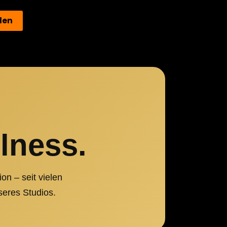
den
lness.
n – seit vielen
seres Studios.